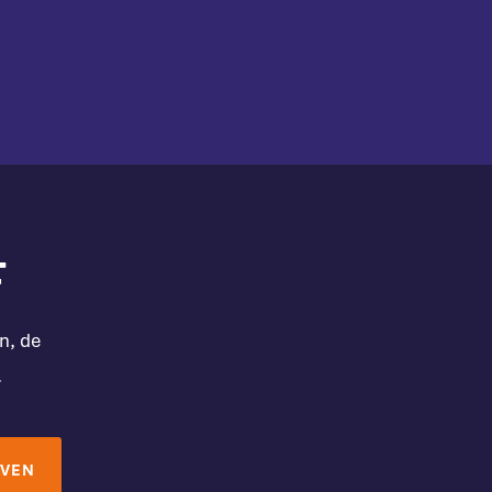
F
n, de
.