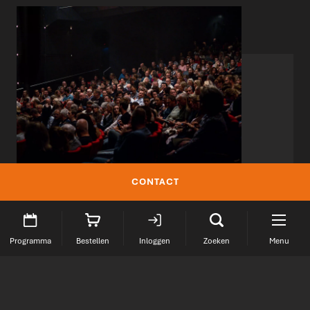
CONTACT
De Grote zaal is het meest geschikt voor:
Programma
Bestellen
Inloggen
Zoeken
Menu
• Presentaties
• Voorstellingen