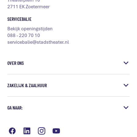
Theaterplein 10
2711 EK Zoetermeer
SERVICEBALIE
Bekijk openingstijden
088 - 220 70 10
servicebalie@stadstheater.nl
OVER ONS
Vacatures
ZAKELIJK & ZAALHUUR
Steun het Stadstheater
Educatie
Vergaderen & Presentaties
GA NAAR:
Samenwerkingen
Borrels & diner
Missie & visie
Bedrijfsuitjes
Bereikbaarheid
Grote zaal huren
Veelgestelde vragen