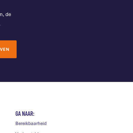
n, de
.
GA NAAR:
Bereikbaarheid