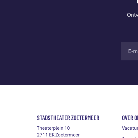
Ontv
STADSTHEATER ZOETERMEER
OVER O
Theaterplein 10
Vacatu
2711 EK Zoetermeer