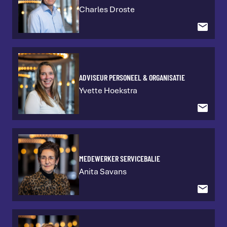
Charles Droste
Servicebalie
Financiele administratie
ADVISEUR PERSONEEL & ORGANISATIE
Marketing & communicatie
Yvette Hoekstra
Educatie
Horeca, sales & events
MEDEWERKER SERVICEBALIE
Anita Savans
ICT & gebouwbeheer
Techniek