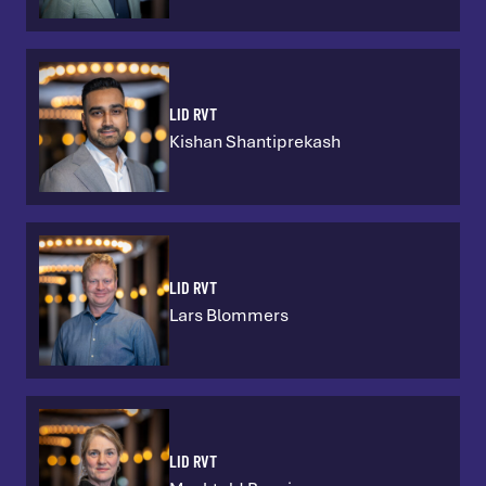
LID RVT
Kishan Shantiprekash
LID RVT
Lars Blommers
LID RVT