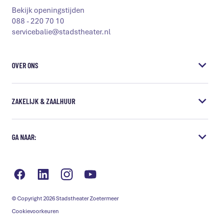
Bekijk openingstijden
088 - 220 70 10
servicebalie@stadstheater.nl
OVER ONS
Vacatures
ZAKELIJK & ZAALHUUR
Steun het Stadstheater
Educatie
Vergaderen & Presentaties
GA NAAR:
Samenwerkingen
Borrels & diner
Missie & visie
Bedrijfsuitjes
Bereikbaarheid
Grote zaal huren
Veelgestelde vragen
Kleine Zaal huren
Technische gegevens
© Copyright 2026 Stadstheater Zoetermeer
ANBI Verantwoording
Cookievoorkeuren