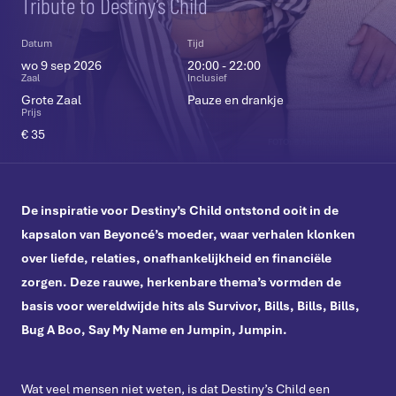
Tribute to Destiny’s Child
Datum
Tijd
wo 9 sep 2026
20:00 - 22:00
Zaal
Inclusief
Grote Zaal
Pauze en drankje
Prijs
€ 35
FOTO: © Anouk van Aubel
De inspiratie voor Destiny’s Child ontstond ooit in de
kapsalon van Beyoncé’s moeder, waar verhalen klonken
over liefde, relaties, onafhankelijkheid en financiële
zorgen. Deze rauwe, herkenbare thema’s vormden de
basis voor wereldwijde hits als Survivor, Bills, Bills, Bills,
Bug A Boo, Say My Name en Jumpin, Jumpin.
Wat veel mensen niet weten, is dat Destiny’s Child een