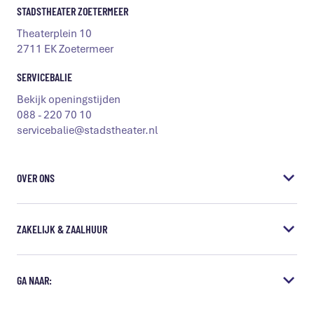
STADSTHEATER ZOETERMEER
Theaterplein 10
2711 EK Zoetermeer
SERVICEBALIE
Bekijk openingstijden
088 - 220 70 10
servicebalie@stadstheater.nl
OVER ONS
Vacatures
ZAKELIJK & ZAALHUUR
Steun het Stadstheater
Educatie
Vergaderen & Presentaties
GA NAAR:
Samenwerkingen
Borrels & diner
Missie & visie
Bedrijfsuitjes
Bereikbaarheid