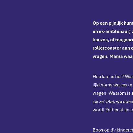
Op een pijnlijk hu
en ex-ambtenaar) wa
keuzes, of reageer
rollercoaster aan e
vragen. Mama waar
Hoe laat is het? Wat
lijkt soms wel een 
vragen. Waarom is 
zei ze ‘Oke, we doen
wordt Esther af en 
Boos op d’r kindere