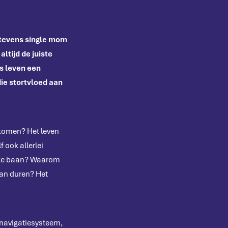
(tevens single mom
ltijd de juiste
ks leven een
die stortvloed aan
gekomen? Het leven
 ook allerlei
eze baan? Waarom
kan duren? Het
r navigatiesysteem,