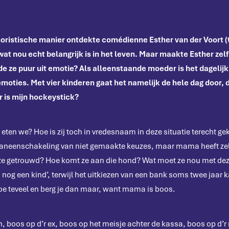
moristische manier ontdekte comédienne Esther van der Voort 
t nou echt belangrijk is in het leven. Maar maakte Esther zelf a
de ze puur uit emotie? Als alleenstaande moeder is het dagelij
moties. Met vier kinderen gaat het namelijk de hele dag door, 
 is mijn hockeystick?
 eten we? Hoe is zij toch in vredesnaam in deze situatie terecht 
aaneenschakeling van niet gemaakte keuzes, maar mama heeft zelf
ze getrouwd? Hoe komt ze aan die hond? Wat moet ze nou met d
 nog een kind’, terwijl het uitkiezen van een bank soms twee jaar 
toe teveel en berg je dan maar, want mama is boos.
n, boos op d’r ex, boos op het meisje achter de kassa, boos op d’