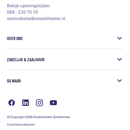
Bekijk openingstijden
088 - 220 70 10
servicebalie@stadstheater.nl
OVER ONS
Vacatures
ZAKELIJK & ZAALHUUR
Steun het Stadstheater
Educatie
Vergaderen & Presentaties
GA NAAR:
Samenwerkingen
Borrels & diner
Missie & visie
Bedrijfsuitjes
Bereikbaarheid
Grote zaal huren
Veelgestelde vragen
Kleine Zaal huren
Technische gegevens
© Copyright 2026 Stadstheater Zoetermeer
ANBI Verantwoording
Cookievoorkeuren